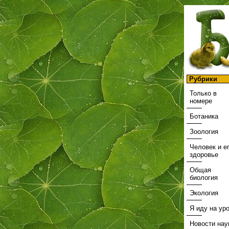
Рубрики
Только в
номере
Ботаника
Зоология
Человек и е
здоровье
Общая
биология
Экология
Я иду на ур
Новости нау