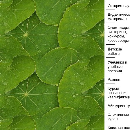
История нау
Дидактическ
материалы
Олимпиады,
викторины,
конкурсы,
кроссворды
Детские
работы
Учебники и
учебные
пособия
Разное
Курсы
повышения
квалификац
Абитуриенту
Элективные
курсы
Книжная пол