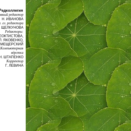
Редколлегия
авный редактор
Н. ИВАНОВА
. гл. редактора
. ЩЕЛКУНОВА
Редакторы:
ФЕОКТИСТОВА,
Л. ЯКОВЕНКО,
. МЕЩЕРСКИЙ
Компьютерная
вёрстка
Н. ШТАПЕНКО
Корректор
Г. ЛЕВИНА