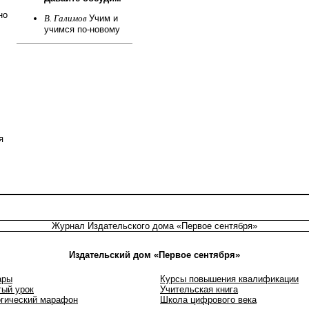
но
В. Галимов
Учим и
учимся по-новому
я
Журнал Издательского дома
«Первое сентября»
Издательский дом «Первое сентября»
ары
Курсы повышения квалификации
ый урок
Учительская книга
огический марафон
Школа цифрового века