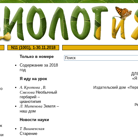
N11 (1001), 1-30.11.2018
Только в номере
Содержание за 2018
год
ДЛ
«Я
Я иду на урок
А. Кротова , В.
Издательский дом
«Пер
го
Смелова
Необычный
гербарий –
цианотипия
Р
Л. Митенова
Земля –
наш дом
Новости науки
ок
Т. Вишневская
Старение
ки