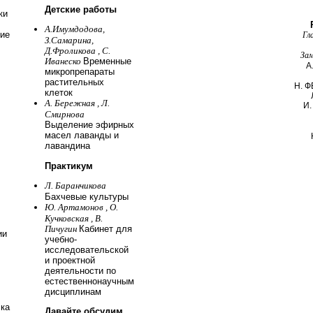
Детские работы
ки
А.Имумдодова,
ие
Гл
З.Самарина,
Д.Фроликова , С.
Зам
Иванеско
Временные
А
микропрепараты
растительных
Н. 
клеток
А. Бережная , Л.
И
Смирнова
Выделение эфирных
масел лаванды и
лавандина
Практикум
Л. Баранчикова
Бахчевые культуры
Ю. Артамонов , О.
Кучковская , В.
Пичугин
Кабинет для
ии
учебно-
исследовательской
и проектной
деятельности по
естественнонаучным
дисциплинам
ка
Давайте обсудим