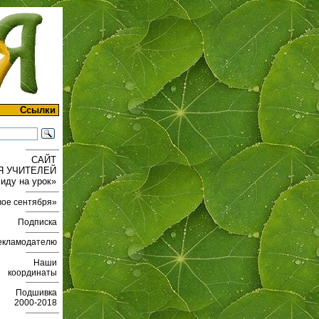
Ссылки
САЙТ
Я УЧИТЕЛЕЙ
 иду на урок»
вое сентября»
Подписка
екламодателю
Наши
координаты
Подшивка
2000-2018