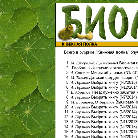
КНИЖНАЯ ПОЛКА
Всего в рубрике
"Книжная полка"
опуб
М. Джеральд, Г. Джеральд
Великая б
Глобальный кризис и экологическая
А. Соколов
Мифы об ученых (N1/201
М. Тавьев
Детский сад для зверят (
А. Горяшко
Выбрать книгу (N3/2015)
А. Горяшко
Выбрать книгу (N12/2014
В. Абрамов
Незаслуженно забытая к
А. Горяшко
Выбрать книгу (N7/2014)
М. Баринова, О. Баринов
Выбираем оп
А. Горяшко
Выбрать книгу (N4/2014)
А. Горяшко
Выбрать книгу (N3/2014)
А. Горяшко
Выбрать книгу (N2/2014)
А. Горяшко
Выбрать книгу (N11/2013
А. Горяшко
Выбрать книгу (N2/2013)
А. Горяшко
Выбрать книгу (N11/2012
А. Горяшко
Выбрать книгу (N8/2012)