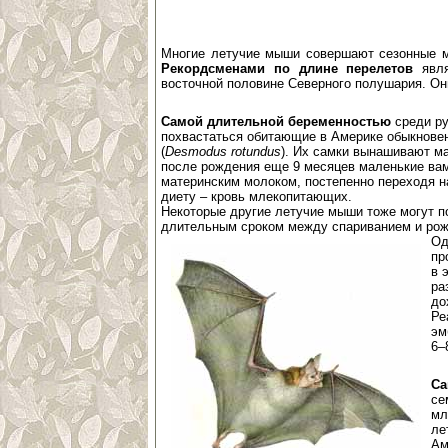
Многие летучие мыши совершают сезонные ми
Рекордсменами по длине перелетов
явля
восточной половине Северного полушария. Он
Самой длительной беременностью
среди ру
похвастаться обитающие в Америке обыкнове
(
Desmodus rotundus
). Их самки вынашивают м
после рождения еще 9 месяцев маленькие ва
материнским молоком, постепенно переходя н
диету – кровь млекопитающих.
Некоторые другие летучие мыши тоже могут п
длительным сроком между спариванием и ро
Од
пр
в 
ра
до
Ре
эм
6–
Са
се
мл
ле
Ам