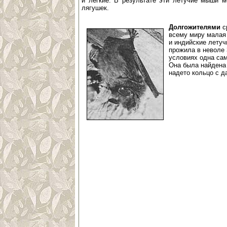
и легкие. В результате эти летучие мыши м
лягушек.
Долгожителями
с
всему миру малая 
и индийские летуч
прожила в неволе 
условиях одна сам
Она была найдена 
надето кольцо с да