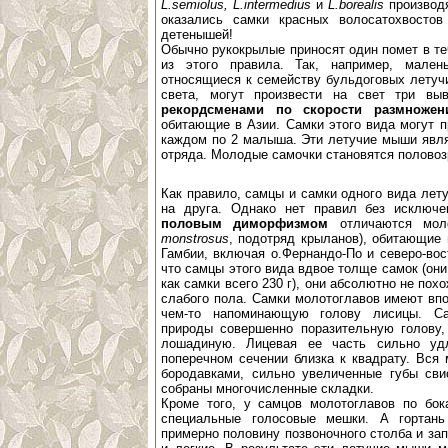
L.semiolus, L.intermedius
и
L.borealis
производя
оказались самки красных волосатохвостов
детенышей!
Обычно рукокрылые приносят один помет в т
из этого правила. Так, например, мален
относящиеся к семейству бульдоговых летуч
света, могут произвести на свет три в
рекордсменами по скорости размножен
обитающие в Азии. Самки этого вида могут п
каждом по 2 малыша. Эти летучие мыши явл
отряда. Молодые самочки становятся половоз
Как правило, самцы и самки одного вида лет
на друга. Однако нет правил без исключ
половым диморфизмом
отличаются моло
monstrosus
, подотряд крыланов), обитающие 
Гамбии, включая о.Фернандо-По и северо-вос
что самцы этого вида вдвое толще самок (они 
как самки всего 230 г), они абсолютно не пох
слабого пола. Самки молотоглавов имеют впо
чем-то напоминающую голову лисицы. С
природы совершенно поразительную голову
лошадиную. Лицевая ее часть сильно уд
поперечном сечении близка к квадрату. Вся
бородавками, сильно увеличенные губы сви
собраны многочисленные складки.
Кроме того, у самцов молотоглавов по бок
специальные голосовые мешки. А гортань
примерно половину позвоночного столба и зап