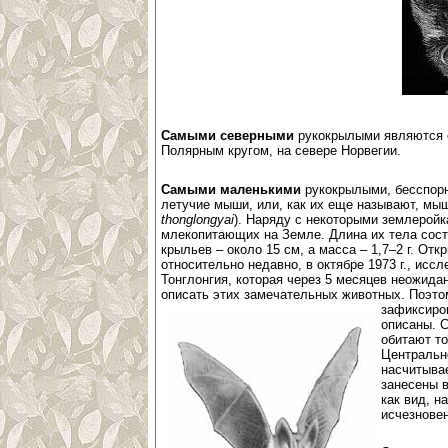
Самыми северными
рукокрылыми являются с
Полярным кругом, на севере Норвегии.
Самыми маленькими
рукокрылыми, бесспорн
летучие мыши, или, как их еще называют, мы
thonglongyai
). Наряду с некоторыми землеройк
млекопитающих на Земле. Длина их тела соста
крыльев – около 15 см, а масса – 1,7–2 г. От
относительно недавно, в октябре 1973 г., исс
Тонглонгия, которая через 5 месяцев неожида
описать этих замечательных животных. Поэто
зафиксир
описаны. 
обитают то
Центральн
насчитывае
занесены 
как вид, н
исчезновен