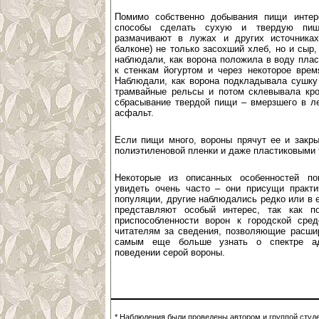
Помимо собственно добывания пищи интер
способы сделать сухую и твердую пищ
размачивают в лужах и других источника
балконе) не только засохший хлеб, но и сыр,
наблюдали, как ворона положила в воду пла
к стенкам йогуртом и через некоторое врем
Наблюдали, как ворона подкладывала сушку 
трамвайные рельсы и потом склевывала кро
сбрасывание твердой пищи – вмерзшего в ле
асфальт.
Если пищи много, вороны прячут ее и закры
полиэтиленовой пленки и даже пластиковыми 
Некоторые из описанных особенностей п
увидеть очень часто – они присущи практи
популяции, другие наблюдались редко или в 
представляют особый интерес, так как п
приспособленности ворон к городской сре
читателям за сведения, позволяющие расши
самым еще больше узнать о спектре ад
поведении серой вороны.
* Наблюдения были проведены автором и группой студе