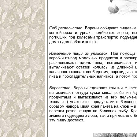
Собирательство
. Вороны собирают пищевые 
контейнерах и урнах; подбирают зерно, в
погибших под колесами транспорта; подъеда
домов для собак и кошек.
Извлечение пищи из упаковок
. При помощи 
коробки из-под молочных продуктов и расши
расклевывают вдоль шва; вытряхивают и
выталкивают остатки колбасы из длинной ц
запаянного конца к свободному; опрокидываю
пива и прохладительных напитков, а потом п
Воровство
. Вороны сдвигают крышки с каст
вытаскивают оттуда куски мяса, рыбы и яйц
продуктами и вытаскивают из них пельмен
тяжелые!) упаковки с продуктами с балконо
образом наворачивая края пакета на клюв – и
веревки развешенную на балконах рыбу. Кро
зимнего подледного лова, так и при ловле с 
эту пищу достают.