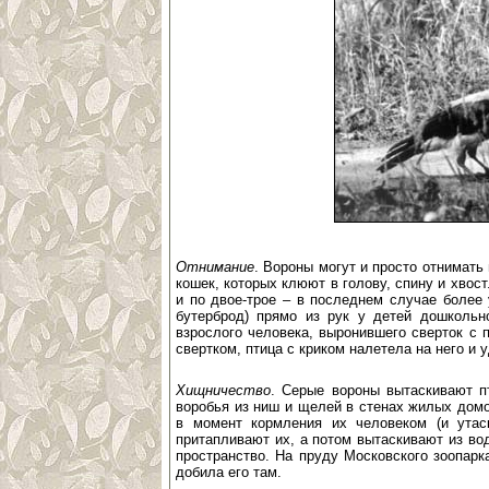
Отнимание
. Вороны могут и просто отнимать 
кошек, которых клюют в голову, спину и хвост
и по двое-трое – в последнем случае более
бутерброд) прямо из рук у детей дошкольно
взрослого человека, выронившего сверток с 
свертком, птица с криком налетела на него и 
Хищничество
. Серые вороны вытаскивают пт
воробья из ниш и щелей в стенах жилых домо
в момент кормления их человеком (и утаск
притапливают их, а потом вытаскивают из во
пространство. На пруду Московского зоопарк
добила его там.