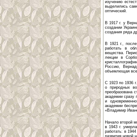
изучению естест
выделились само
оптический.
В 1917 г. у Вер
создании Украин
создания ряда д
В 1921 г., посл
работать в обл
вещества. Перио
лекции в Сорбо
кристаллографи
Россию, Вернад
объемлющая все 
С 1923 по 1936 
о природных во
преобразована с
академии сразу 
и одновременно
академии беспре
«Владимир Ивано
Начало второй м
в 1943 г. умерл
работать: в 194
развития новой н