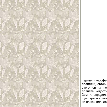
Термин «ноосфе
политики, автор
этого понятия н
планете, недост
Земли, определя
суммарное созна
на нашей планет