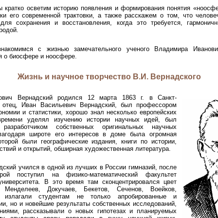
ы кратко осветим историю появления и формирования понятия «ноосф
ки его современной трактовки, а также расскажем о том, что челов
для сохранения и восстановления, когда это требуется, гармонич
родой.
накомимся с жизнью замечательного ученого Владимира Иванови
я о биосфере и ноосфере.
Жизнь и научное творчество В.И. Вернадского
ович Вернадский родился 12 марта 1863 г. в Санкт-
о отец, Иван Васильевич Вернадский, был профессором
ономии и статистики, хорошо знал несколько европейских
времени уделял изучению истории научных идей, был
разработчиком собственных оригинальных научных
лагодаря широте его интересов в доме была огромная
оторой были географические издания, книги по истории,
ствий и открытий, обширная художественная литература.
ский учился в одной из лучших в России гимназий, после
орой поступил на физико-математический факультет
университета. В это время там сконцентрировался цвет
: Менделеев, Докучаев, Бекетов, Сеченов, Воейков,
 излагали студентам не только апробированные и
ии, но и новейшие результаты собственных исследований,
ниями, рассказывали о новых гипотезах и планируемых