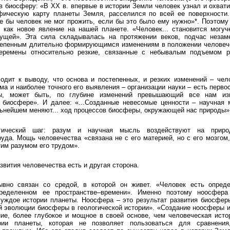
в биосферу: «В XX в. впервые в истории Земли человек узнал и охват
фическую карту планеты Земля, расселился по всей ее поверхности.
де бы человек не мог прожить, если бы это было ему нужно»*. Поэтом
 как новое явление на нашей планете. «Человек... становится могуч
тущей». Эта сила складывалась на протяжении веков, подчас незам
тепенным длительно формирующимся изменениям в положении человече
еремены относительно резкие, связанные с небывалым подъемом р
одит к выводу, что основа и постепенных, и резких изменений – чел
ма и наиболее точного его выявления – организации науки – есть перво
ты, может быть, по глубине изменений превышающий все нам изв
 биосфере». И далее: «...Созданные невесомые ценности – научная 
льнейшем меняют... ход процессов биосферы, окружающей нас природы»
ический шаг: разум и научная мысль воздействуют на приро
руда. Мощь человечества «связана не с его материей, но с его мозгом,
им разумом его трудом».
звития человечества есть и другая сторона.
ывно связан со средой, в которой он живет. «Человек есть опред
еделенном ее пространстве–времени». Именно поэтому ноосфера
чуждое истории планеты. Ноосфера – это результат развития биосфер
й эволюции биосферы в геологической истории». «Создание ноосферы 
ие, более глубокое и мощное в своей основе, чем человеческая исто
ии планеты, которая не позволяет пользоваться для сравнения