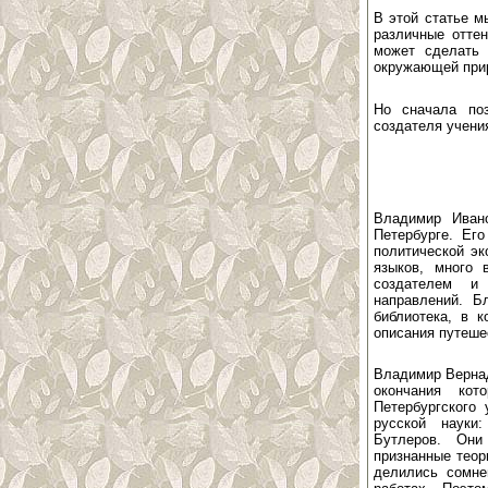
В этой статье м
различные оттен
может сделать 
окружающей при
Но сначала поз
создателя учени
Владимир Иван
Петербурге. Ег
политической эк
языков, много 
создателем и 
направлений. Б
библиотека, в к
описания путеше
Владимир Вернад
окончания кот
Петербургского 
русской науки
Бутлеров. Они
признанные теор
делились сомне