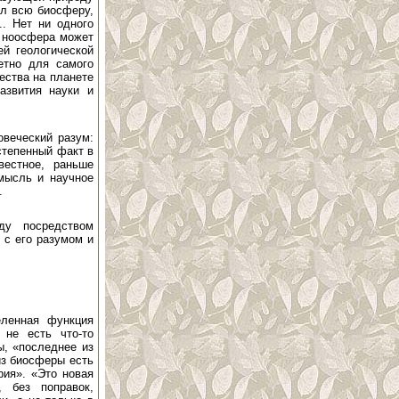
ил всю биосферу,
.. Нет ни одного
у ноосфера может
ей геологической
етно для самого
ства на планете
азвития науки и
овеческий разум:
степенный факт в
естное, раньше
мысль и научное
.
ду посредством
 с его разумом и
еленная функция
 не есть что-то
ы, «последнее из
из биосферы есть
рия». «Это новая
, без поправок,