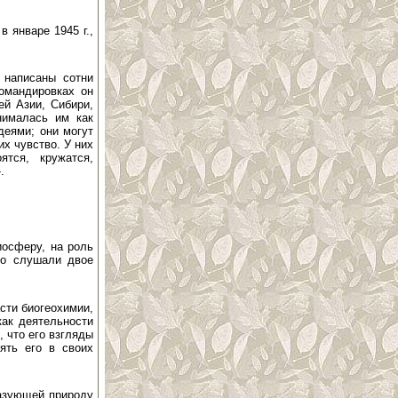
в январе 1945 г.,
 написаны сотни
омандировках он
ей Азии, Сибири,
нималась им как
деями; они могут
их чувство. У них
тся, кружатся,
.
иосферу, на роль
го слушали двое
сти биогеохимии,
как деятельности
 что его взгляды
ять его в своих
разующей природу