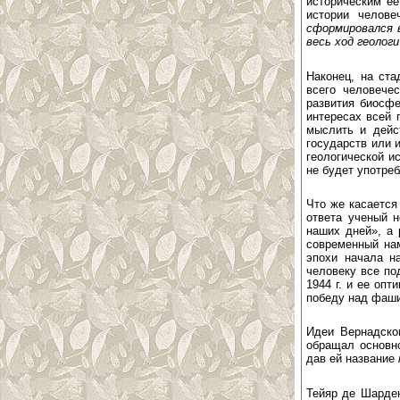
историческим ее
истории челове
сформировался 
весь ход геолог
Наконец, на ста
всего человече
развития биосфе
интересах всей 
мыслить и дейст
государств или и
геологической и
не будет употреб
Что же касается
ответа ученый н
наших дней», а 
современный нам
эпохи начала на
человеку все по
1944 г. и ее оп
победу над фаш
Идеи Вернадско
обращал основн
дав ей название
Тейяр де Шарден