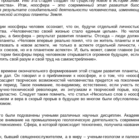
 прошлым. Ибо эта стадия создает по существу новое в истории Земл
чества». Итак,
ноосфера
–
это современный этап развития био
в результате созидательной деятельности человечества, изменяюще
ической истории планеты Земля
.
дии ноосферы человек осознает, что он, будучи отдельной личность
ства. «Человечество своей жизнью стало единым целым». Но чело
ры, а биосфера – результат развития планеты. Отсюда – люди должн
планеты. «Человек впервые реально понял, что он житель планеты и 
вовать в новом аспекте, не только в аспекте отдельной личности, 
х союзов, но и в планетном аспекте». И, быть может, самое главное (н
стории биосферы перед человеком открывается огромное будущее, если
лять свой разум и свой труд на самоистребление».
 времени окончательного формирования этой стадии развития планеты,
е дал. Он говорил и о приближении к ноосфере, и о том, что «ноосф
расцвет творческих возможностей человечества придется на поколение 
 период. Такое понимание, по-видимому, естественно, если учесть 
учно-технической революции, их энтузиазм и творческий порыв, ког
двластно. Следует также помнить, что статья «Несколько слов о ноос
тимизм и вера в скорый прорыв в будущее во многом были обусловлены
измом.
го были подхвачены учеными различных научных дисциплин. Академ
ое внимание на промышленную геологическую деятельность современн
техногенез
. Сфера, в которой происходит техногенез, получила назван
, бывший священнослужителем, а в миру – ученым-геологом и палеон