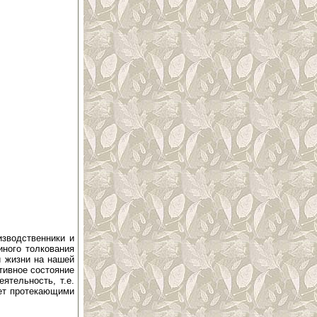
зводственники и
иного толкования
й жизни на нашей
тивное состояние
ятельность, т.е.
ет протекающими