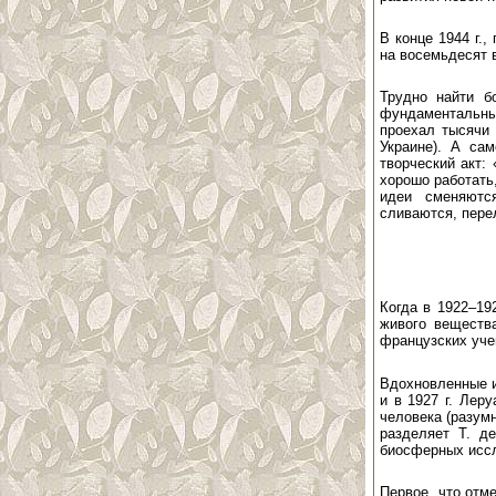
В конце 1944 г.,
на восемьдесят в
Трудно найти б
фундаментальны
проехал тысячи 
Украине). А са
творческий акт:
хорошо работать,
идеи сменяютс
сливаются, пере
Когда в 1922–19
живого веществ
французских уче
Вдохновленные и
и в 1927 г. Лер
человека (разум
разделяет Т. д
биосферных исс
Первое, что отм