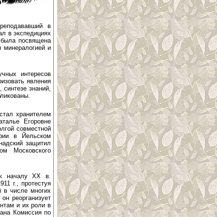
преподававший в
ал в экспедициях
о была посвящена
я минералогией и
учных интересов
ризовать явления
 синтезе знаний,
бликованы.
 стал хранителем
аталье Егоровне
олгой совместной
ории в Йельском
рнадский защитил
ом Московского
 к началу XX в.
11 г., протестуя
й в числе многих
 он реорганизует
нтам и их роли в
дана Комиссия по