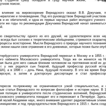
ому студенты сразу попадали в гущу научной жизни,
аучном поиске.
влияние на мировоззрение Вернадского оказал В.В. Докучаев, 
нералогию и почвоведение. Под его руководством Вернадский участвов
в и их обитателей, и одна из первых научных работ молодого ученог
эти же годы по рекомендации Докучаева Вернадский начал заниматьс
й.
по свидетельству одного из его друзей, не удовлетворяли всех на
 всегда был склонен к теоретическим обобщениям, стремился охаракте
роцессы всесторонне. Мысли Вернадского о природе научного познания,
и жизни нашли свое отражение в его дневниках, которые позже были опу
тербургского университета Вернадский переехал в Москву и в 1855 г.
ого кабинета Московского университета. Тогда же он женился на Н
рая была для него самым близким человеком на протяжении всей их д
г. у них родился сын Георгий, будущий профессор русской ист
ША), а в 1898 г. – дочь Нина, будущий психиатр. В это же время Ве
терскую, а затем и докторскую диссертации и стал профессор
тересов по-прежнему не ограничивается узкой специальностью, и
ые статьи Вернадского по вопросам философии и истории науки. В 19
вия полиции в университете после студенческих волнений, Вернадски
ковского университета покидает его и переезжает в Петербург. Здесь
й музей Академии наук, много внимания уделяет радиоактивным элеме
 инициативе и под председательством Вернадского в 1915 г. была соз