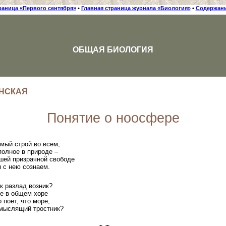
раница «Первого сентября»
•
Главная страница журнала «Биология»
•
Содержани
ОБЩАЯ БИОЛОГИЯ
ИНСКАЯ
Понятие о ноосфере
мый строй во всем,
полное в природе –
шей призрачной свободе
 с нею сознаем.
к разлад возник?
же в общем хоре
 поет, что море,
мыслящий тростник?