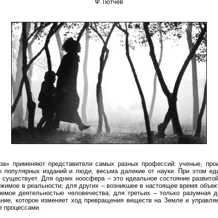
Ф.Тютчев
ра» применяют представители самых разных профессий: ученые, прои
ы популярных изданий и люди, весьма далекие от науки. При этом ед
е существует. Для одних ноосфера – это идеальное состояние развито
ижимое в реальности; для других – возникшее в настоящее время объек
емое деятельностью человечества; для третьих – только разумная де
ние, которое изменяет ход превращения веществ на Земле и управля
е процессами.