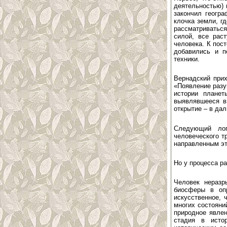
деятельностью) 
закончил геогра
клочка земли, г
рассматриваться
силой, все рас
человека. К пос
добавились и п
техники.
Вернадский прих
«Появление разу
истории плане
выявлявшееся в
открытие – в да
Следующий лог
человеческого т
направленным эт
Но у процесса ра
Человек неразр
биосферы в опр
искусственное, 
многих состояни
природное явлен
стадия в истор