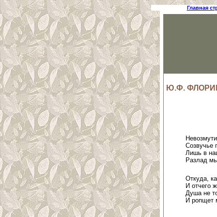
Главная ст
Ю.Ф. ФЛОР
Невозмути
Созвучье 
Лишь в на
Разлад мы
Откуда, ка
И отчего 
Душа не то
И ропщет 