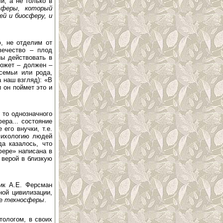
и, а не только в
сферы, который
й и биосферу, и
ю, не отделим от
вечество – плод
ы действовать в
может – должен –
семьи или рода,
а наш взгляд): «В
 он поймет это и
 то однозначного
ера... состояние
его внучки, т.е.
психологию людей
да казалось, что
фере» написана в
 верой в близкую
ик А.Е. Ферсман
ой цивилизации,
ие
техносферы
.
тологом, в своих