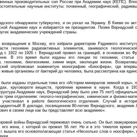
венных производительных сил России при Академии наук (КЕПС). Впо
стоятельные научные институты: почвенный, географический, радиевы
надского обнаружили туберкулез, и он уехал на Украину. В Киеве он акт
ской Академии наук и избирается ее президентом. Позже Вернадский 
ругих академических учреждений страны.
е возвращения в Москву, его избрали директором Радиевого институ
асти геохимии радиоактивных элементов, занимался геологическ
д с 1922 по 1926 г. Вернадский провел за границей, в основном во Фр
нне. В это время были изданы его лекции по геохимии, статьи 
и, геохимии, биогеохимии, химии моря, эволюции жизни. Возвративш
ский опубликовал знаменитую монографию «Биосфера», где вперв
живые организмы от бактерий до человека, была рассмотрена как едино
г. были изданы отдельные тома его «Истории минералов земной коры», 
дах, круговороте веществ, проблеме времени в науке. Когда в 193
труктура Академии наук, Вернадский (ему было уже 75 лет!) официальн
по трем отделениям: геолого-географических, химических и физико-мате
 участвовал в работе биологического отделения. Случай в истори
цедентный! В докладе, посвященном 80-летию Вернадского, академик Л
вич в своем лице как бы представляет всю академию».
ировой войны Вернадский переживал очень сильно. Он был эвакуирован 
а его жена, с которой он прожил 56 лет. Но и в это тяжелое время 
4 г. вышла его основополагающая статья «Несколько слов о ноосфере»,
ауки.