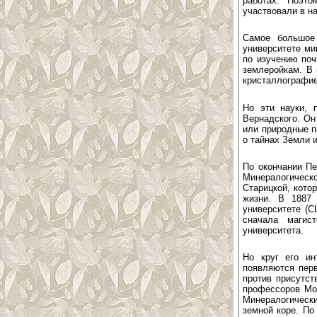
работах. Поэт
участвовали в н
Самое большое 
университете ми
по изучению поч
землеройкам. В 
кристаллографие
Но эти науки, 
Вернадского. Он
или природные п
о тайнах Земли 
По окончании Пе
Минералогическ
Старицкой, кото
жизни. В 1887 
университете (С
сначала магис
университета.
Но круг его ин
появляются перв
против присутст
профессоров Мос
Минералогически
земной коре. По