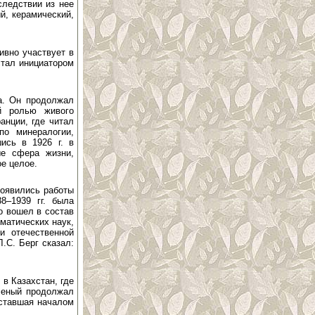
следствии из нее
й, керамический,
ивно участвует в
стал инициатором
та. Он продолжал
ой ролью живого
анции, где читал
по минералогии,
ись в 1926 г. в
ые сфера жизни,
е целое.
появились работы
8–1939 гг. была
о вошел в состав
матических наук,
и отечественной
.С. Берг сказал:
в Казахстан, где
ученый продолжал
 ставшая началом