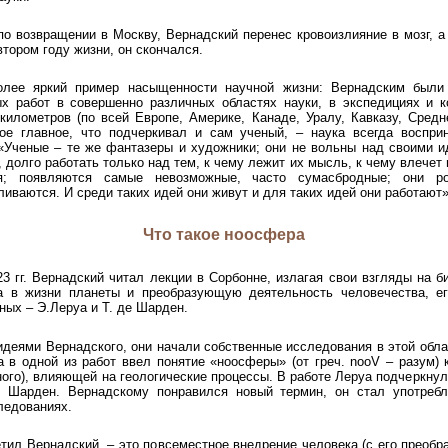
 по возвращении в Москву, Вернадский перенес кровоизлияние в мозг, а 
тором году жизни, он скончался.
олее яркий пример насыщенности научной жизни: Вернадским были
х работ в совершенно различных областях науки, в экспедициях и к
километров (по всей Европе, Америке, Канаде, Уралу, Кавказу, Средн
мое главное, что подчеркивал и сам ученый, – наука всегда воспри
 «Ученые – те же фантазеры и художники; они не вольны над своими и
 долго работать только над тем, к чему лежит их мысль, к чему влечет 
я; появляются самые невозможные, часто сумасбродные; они роя
ливаются. И среди таких идей они живут и для таких идей они работают»
Что такое ноосфера
23 гг. Вернадский читал лекции в Сорбонне, излагая свои взгляды на б
а в жизни планеты и преобразующую деятельность человечества, е
ных – Э.Леруа и Т. де Шарден.
деями Вернадского, они начали собственные исследования в этой обла
уа в одной из работ ввел понятие «ноосферы» (от греч. nooV – разум) 
ного), влияющей на геологические процессы. В работе Леруа подчеркнул,
е Шарден. Вернадскому понравился новый термин, он стал употребл
ледованиях.
етил Вернадский, – это повсеместное внедрение человека (с его преоб