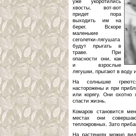
уже укоротились
хвосты, вот-вот
придет пора
выходить им на
берег. Вскоре
маленькие
сеголетки-лягушата
будут прыгать в
траве. При
опасности они, как
и взрослые
лягушки, прыгают в воду 
На солнышке греютс
насторожены и при прибл
или корягу. Они охотно
спасти жизнь.
Комаров становится ме
местах они соверша
теплокровных. Зато приба
На растениях можно вид