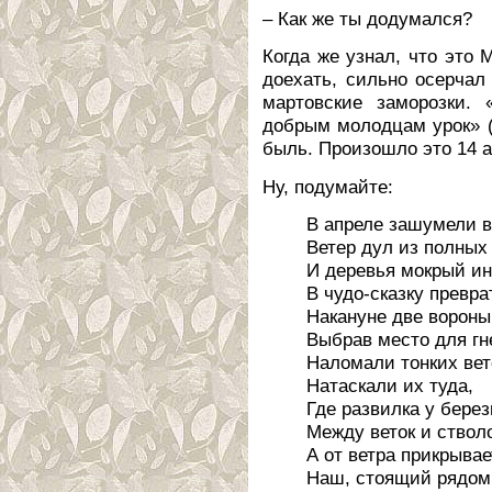
– Как же ты додумался?
Когда же узнал, что это 
доехать, сильно осерчал
мартовские заморозки. 
добрым молодцам урок» (
быль. Произошло это 14 а
Ну, подумайте:
В апреле зашумели в
Ветер дул из полных
И деревья мокрый и
В чудо-сказку превра
Накануне две вороны
Выбрав место для гн
Наломали тонких вет
Натаскали их туда,
Где развилка у бере
Между веток и ствол
А от ветра прикрывае
Наш, стоящий рядом