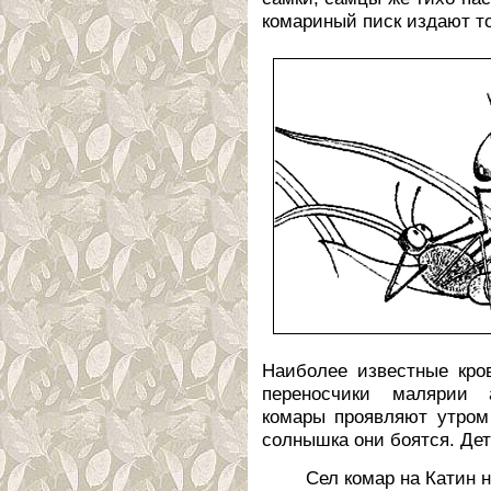
комариный писк издают то
Наиболее известные кро
переносчики малярии 
комары проявляют утром
солнышка они боятся. Де
Сел комар на Катин н