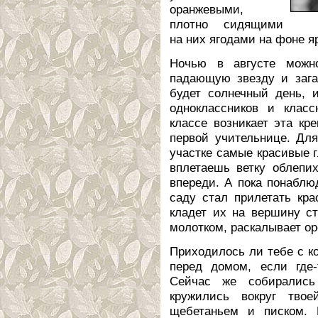
оранжевыми,
плотно сидящими
на них ягодами на фоне я
Ночью в августе можн
падающую звезду и зага
будет солнечный день, 
одноклассников и класс
классе возникает эта кр
первой учительнице. Дл
участке самые красивые г
вплетаешь ветку облепи
впереди. А пока понаблю
саду стал прилетать кра
кладет их на вершину ст
молотком, раскалывает ор
Приходилось ли тебе с к
перед домом, если где-
Сейчас же собирались
кружились вокруг тво
щебетаньем и писком. 