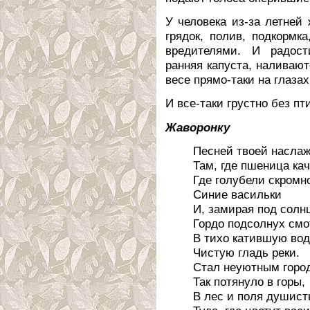
У человека из-за летней
грядок, полив, подкормк
вредителями. И радост
ранняя капуста, наливаю
весе прямо-таки на глазах
И все-таки грустно без пт
Жаворонку
Песней твоей насла
Там, где пшеница ка
Где голубели скромн
Синие васильки
И, замирая под солн
Гордо подсолнух смо
В тихо катившую во
Чистую гладь реки.
Стал неуютным горо
Так потянуло в горы,
В лес и поля душист