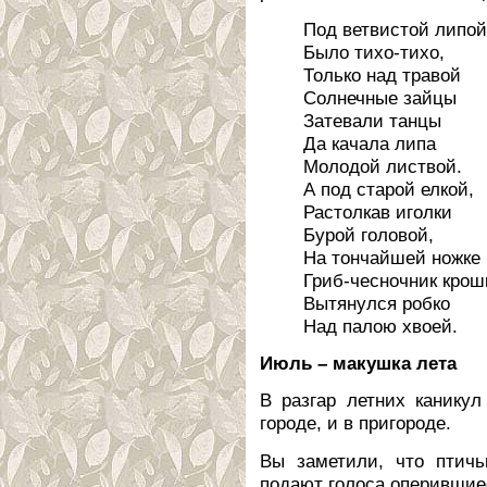
Под ветвистой липой
Было тихо-тихо,
Только над травой
Солнечные зайцы
Затевали танцы
Да качала липа
Молодой листвой.
А под старой елкой,
Растолкав иголки
Бурой головой,
На тончайшей ножке
Гриб-чесночник крош
Вытянулся робко
Над палою хвоей.
Июль – макушка лета
В разгар летних канику
городе, и в пригороде.
Вы заметили, что птичь
подают голоса оперившие