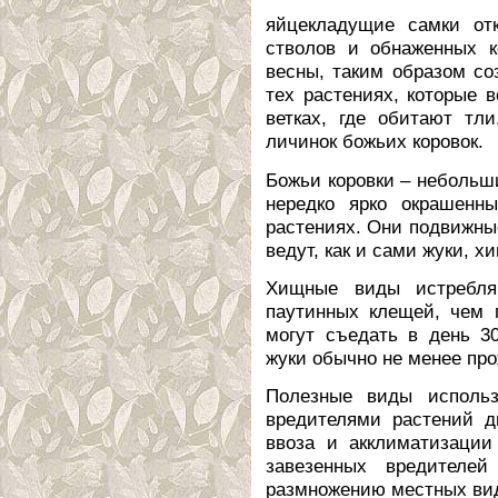
яйцекладущие самки от
стволов и обнаженных к
весны, таким образом с
тех растениях, которые 
ветках, где обитают тл
личинок божьих коровок.
Божьи коровки – небольши
нередко ярко окрашенн
растениях. Они подвижны
ведут, как и сами жуки, 
Хищные виды истребля
паутинных клещей, чем 
могут съедать в день 3
жуки обычно не менее пр
Полезные виды использ
вредителями растений д
ввоза и акклиматизации
завезенных вредителе
размножению местных ви