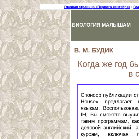
Главная страница «Первого сентября»
•
Гл
БИОЛОГИЯ МАЛЫШАМ
В. М.
БУДИК
Когда же год б
в 
Спонсор публикации ста
House» предлагает 
языкам. Воспользова
IH, Вы сможете выуч
таким программам, ка
деловой английский, 
курсам, включая п