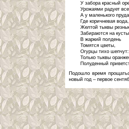
У забора красный ор
Урожаями радует все
А у маленького пруда
Где коричневая вода,
Желтой тыквы резны
Забираются на кусты
В жаркий полдень
Томятся цветы,
Огурцы тихо шепчут:
Только тыквы оранж
Полуденный приветст
Подошло время прощатьс
новый год – первое сентяб