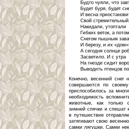
Будто чуяли, что зав
Будет буря, будет сн
И весна приостанови
Свой стремительный 
Накидали, утоптали
Гибких веток, а пото
Снегом пышным зав
И березу, и их «дом»
А сегодня солнце ро
Засветило. И с утра
На гнезде сидит воро
Выводить птенцов по
Конечно, весенний снег 
совершаются по своему
приспособилось за многи
необходимость вспомнит
животные, как только 
зимней спячки и спешат 
в путешествие отправля
затягивают свою весенню
самки лягушки. Самки нек