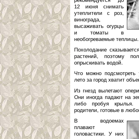
12 июня снимать
утеплители с роз,
винограда,
высаживать огурцы
и томаты в
необогреваемые теплицы.
Похолодание сказываетс
растений, поэтому по
опрыскивать водой.
Что можно подсмотреть
лето за город хватит объ
Из гнезд вылетают опери
Они иногда падают на зе
либо пробуя крылья. 
родители, готовые в любо
В водоемах
плавают
головастики. У них