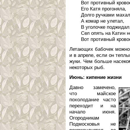
Вот противный крово
Его Катя прогоняла,
Долго ручками махал
А комар не улетал,
В уголочке поджидал
Сел опять на Катин н
Вот противный крово
Летающих бабочек можно 
и в апреле, если он тепл
жуки. Чем больше насеко
некоторых рыб.
Июнь: кипение жизни
Давно замечено,
что майское
похолодание часто
переходит и на
начало июня.
Огородникам
Подмосковья не
рекомендуется до