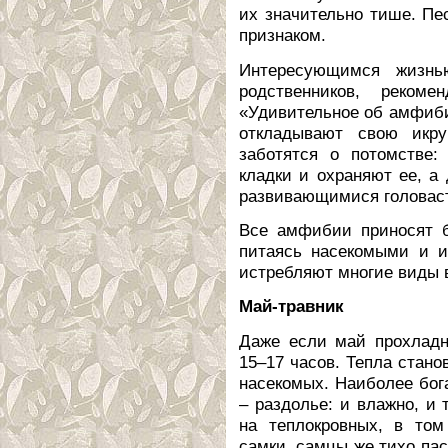
их значительно тише. Пе
признаком.
Интересующимся жизнь
родственников, рекоме
«Удивительное об амфибия
откладывают свою икр
заботятся о потомстве:
кладки и охраняют ее, а 
развивающимися головас
Все амфибии приносят б
питаясь насекомыми и и
истребляют многие виды 
Май-травник
Даже если май прохладн
15–17 часов. Тепла стано
насекомых. Наиболее бог
– раздолье: и влажно, и
на теплокровных, в том
самки, самцы же тихо пас