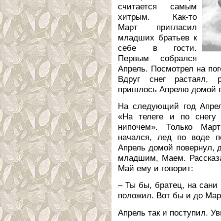
считается самым
хитрым. Как-то
Март пригласил
младших братьев к
себе в гости.
Первым собрался
Апрель. Посмотрел на пог
Вдруг снег растаял, р
пришлось Апрелю домой в
На следующий год Апрел
«На телеге и по снегу
нипочем». Только Март
начался, лед по воде п
Апрель домой повернул, д
младшим, Маем. Рассказ
Май ему и говорит:
– Ты бы, братец, на сани
положил. Вот бы и до Мар
Апрель так и поступил. Ув