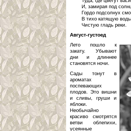
Туда, где цветут вас
И, замирая под солн
Гордо подсолнух смо
В тихо катящую вод
Чистую гладь реки.
Август-густоед
Лето пошло к
закату. Убывают
дни и длиннее
становятся ночи.
Сады тонут в
ароматах
поспевающих
плодов. Это вишни
и сливы, груши и
яблоки.
Необычайно
красиво смотрятся
ветви облепихи,
усеянные